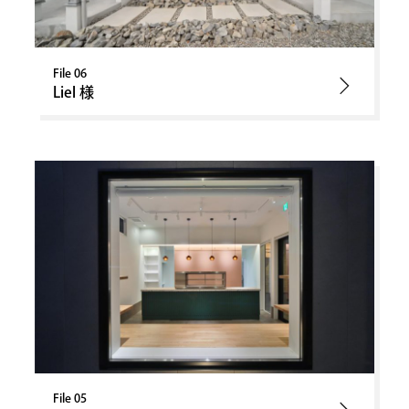
File 06
Liel 様
File 05