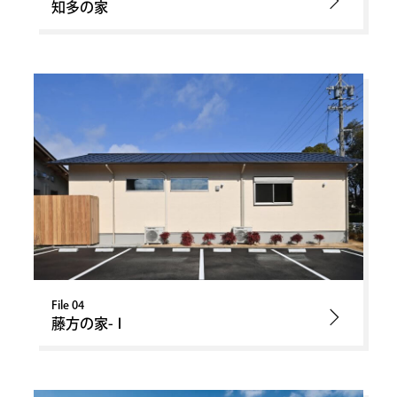
知多の家
File 04
藤方の家-Ⅰ