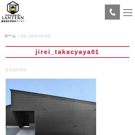
ホーム
»
jirei_takacyaya01
jirei_takacyaya01
2020/11/15