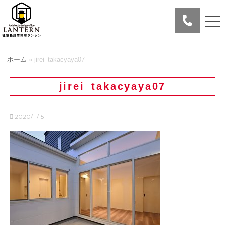
ホーム
»
jirei_takacyaya07
jirei_takacyaya07
2020/11/15