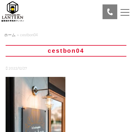
ホーム
»
cestbon04
cestbon04
2022/12/27