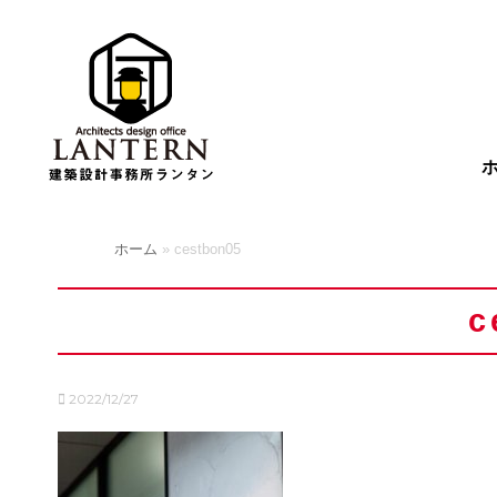
ホーム
»
cestbon05
c
2022/12/27