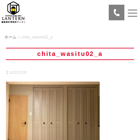
ホーム
»
chita_wasitu02_a
chita_wasitu02_a
2021/12/21