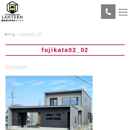
ホーム
»
fujikata02_02
fujikata02_02
2022/12/27