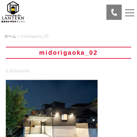
ホーム
»
midorigaoka_02
midorigaoka_02
2024/02/16