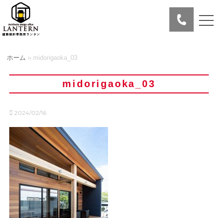
ホーム
»
midorigaoka_03
midorigaoka_03
2024/02/16