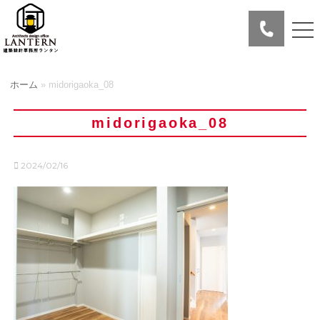
ホーム
»
midorigaoka_08
midorigaoka_08
2024/02/16