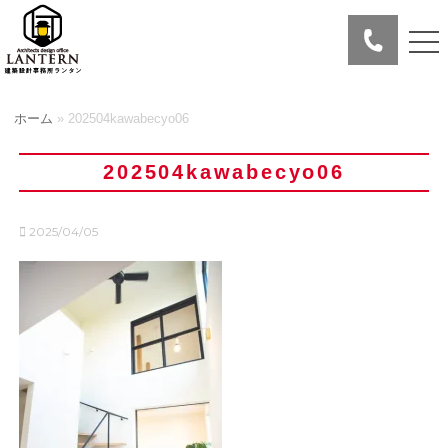
ホーム
»
202504kawabecyo06
202504kawabecyo06
2025/04/05