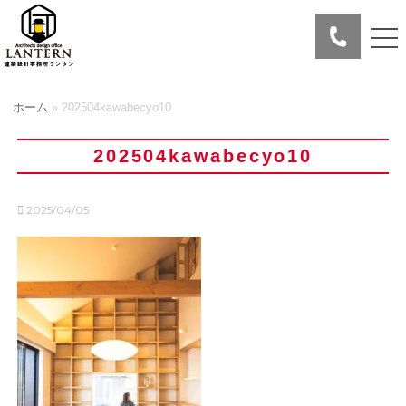
ホーム
»
202504kawabecyo10
202504kawabecyo10
2025/04/05