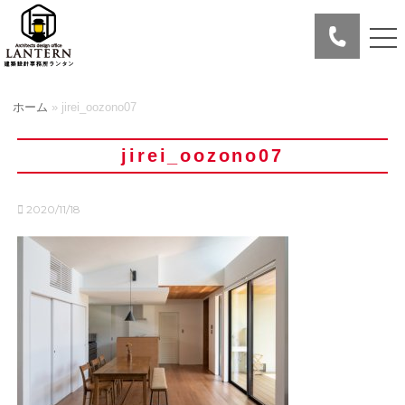
ホーム
»
jirei_oozono07
jirei_oozono07
2020/11/18