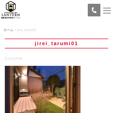
ホーム
»
jirei_tarumi01
jirei_tarumi01
2020/11/18