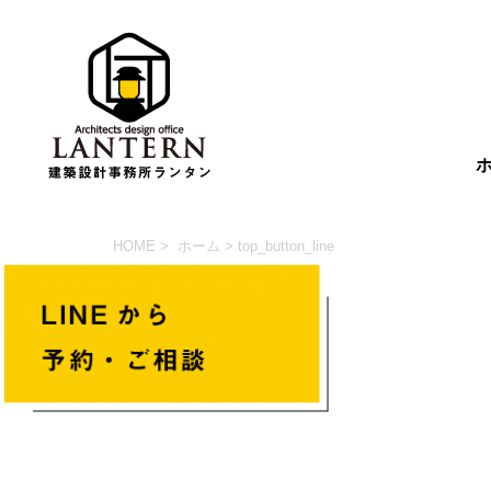
HOME
>
ホーム
> top_button_line