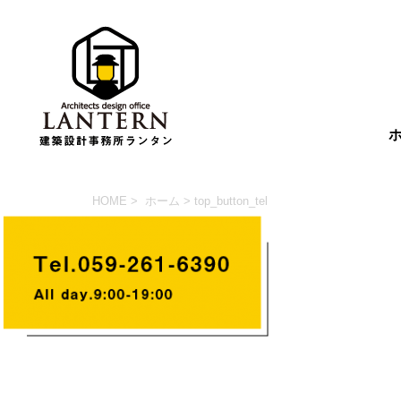
HOME
>
ホーム
> top_button_tel